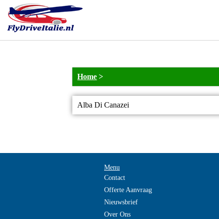
Home
>
Alba Di Canazei
Menu
Contact
Offerte Aanvraag
Nieuwsbrief
Over Ons