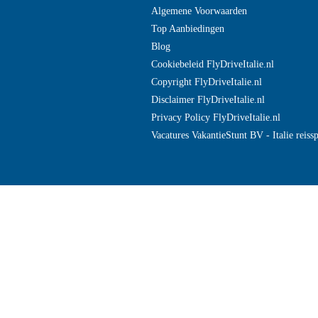
Algemene Voorwaarden
Top Aanbiedingen
Blog
Cookiebeleid FlyDriveItalie.nl
Copyright FlyDriveItalie.nl
Disclaimer FlyDriveItalie.nl
Privacy Policy FlyDriveItalie.nl
Vacatures VakantieStunt BV - Italie reissp