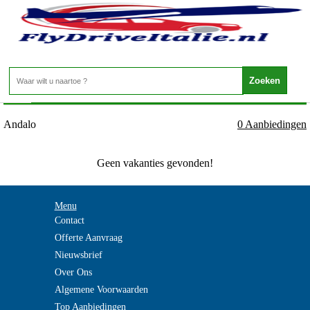
Italie - DOLOMIETEN - Andalo
Home
>
Andalo
0 Aanbiedingen
Geen vakanties gevonden!
Menu
Contact
Offerte Aanvraag
Nieuwsbrief
Over Ons
Algemene Voorwaarden
Top Aanbiedingen