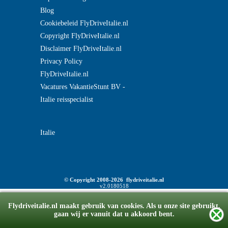
Blog
Cookiebeleid FlyDriveItalie.nl
Copyright FlyDriveItalie.nl
Disclaimer FlyDriveItalie.nl
Privacy Policy
FlyDriveItalie.nl
Vacatures VakantieStunt BV -
Italie reisspecialist
Italie
© Copyright 2008-2026 flydriveitalie.nl
v2.0180518
Flydriveitalie.nl maakt gebruik van cookies. Als u onze site gebruikt,
gaan wij er vanuit dat u akkoord bent.