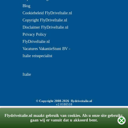
Blog
Cookiebeleid FlyDriveItalie.nl
Copyright FlyDriveItalie.nl
Disclaimer FlyDriveItalie.nl
Privacy Policy
FlyDriveItalie.nl
Vacatures VakantieStunt BV -
Italie reisspecialist
Italie
© Copyright 2008-2026 flydriveitalie.nl
v2.0180518
Flydriveitalie.nl maakt gebruik van cookies. Als u onze site gebruikt,
gaan wij er vanuit dat u akkoord bent.