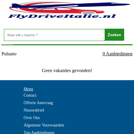
Italie - APULIE - Pulsano
Home
>
Pulsano
0 Aanbiedingen
Geen vakanties gevonden!
Menu
Contact
Offerte Aanvraag
Nieuwsbrief
Over Ons
Algemene Voorwaarden
Top Aanbiedingen