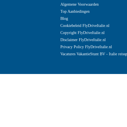
Algemene Voorwaarden
Top Aanbiedingen
Blog
Cookiebeleid FlyDriveItalie.nl
Copyright FlyDriveItalie.nl
Disclaimer FlyDriveItalie.nl
Privacy Policy FlyDriveItalie.nl
Vacatures VakantieStunt BV - Italie reissp