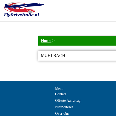
Home
>
MUHLBACH
Menu
Contact
Offerte Aanvraag
Nieuwsbrief
Over Ons