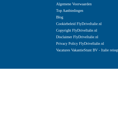
Algemene Voorwaarden
Top Aanbiedingen
Blog
Cookiebeleid FlyDriveItalie.nl
Copyright FlyDriveItalie.nl
Disclaimer FlyDriveItalie.nl
Privacy Policy FlyDriveItalie.nl
Vacatures VakantieStunt BV - Italie reissp