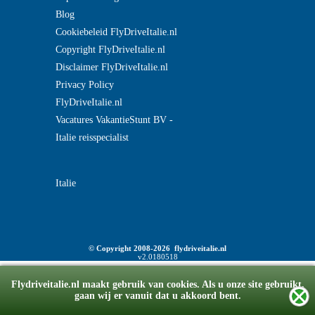
Blog
Cookiebeleid FlyDriveItalie.nl
Copyright FlyDriveItalie.nl
Disclaimer FlyDriveItalie.nl
Privacy Policy
FlyDriveItalie.nl
Vacatures VakantieStunt BV -
Italie reisspecialist
Italie
© Copyright 2008-2026 flydriveitalie.nl
v2.0180518
Flydriveitalie.nl maakt gebruik van cookies. Als u onze site gebruikt,
gaan wij er vanuit dat u akkoord bent.