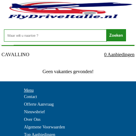
Italie - VENETO - CAVALLINO
Home
>
CAVALLINO
0 Aanbiedingen
Geen vakanties gevonden!
Menu
Contact
Offerte Aanvraag
Nieuwsbrief
Over Ons
Algemene Voorwaarden
Top Aanbiedingen