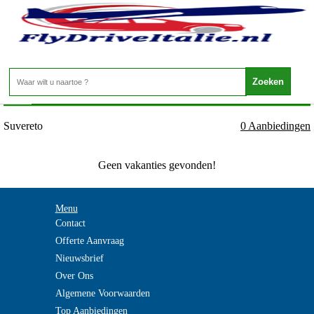
Italie - TOSCANE - Suvereto
Home
>
Suvereto
0 Aanbiedingen
Geen vakanties gevonden!
Menu
Contact
Offerte Aanvraag
Nieuwsbrief
Over Ons
Algemene Voorwaarden
Top Aanbiedingen