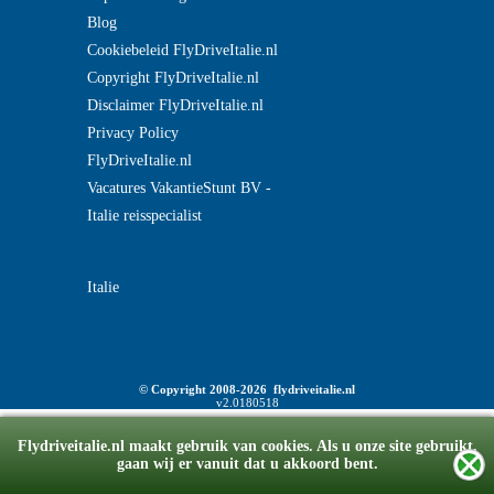
Blog
Cookiebeleid FlyDriveItalie.nl
Copyright FlyDriveItalie.nl
Disclaimer FlyDriveItalie.nl
Privacy Policy
FlyDriveItalie.nl
Vacatures VakantieStunt BV -
Italie reisspecialist
Italie
© Copyright 2008-2026 flydriveitalie.nl
v2.0180518
Flydriveitalie.nl maakt gebruik van cookies. Als u onze site gebruikt,
gaan wij er vanuit dat u akkoord bent.