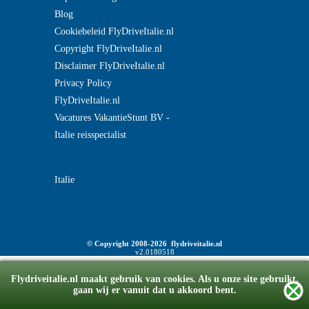
Blog
Cookiebeleid FlyDriveItalie.nl
Copyright FlyDriveItalie.nl
Disclaimer FlyDriveItalie.nl
Privacy Policy
FlyDriveItalie.nl
Vacatures VakantieStunt BV -
Italie reisspecialist
Italie
© Copyright 2008-2026 flydriveitalie.nl
v2.0180518
Flydriveitalie.nl maakt gebruik van cookies. Als u onze site gebruikt,
gaan wij er vanuit dat u akkoord bent.