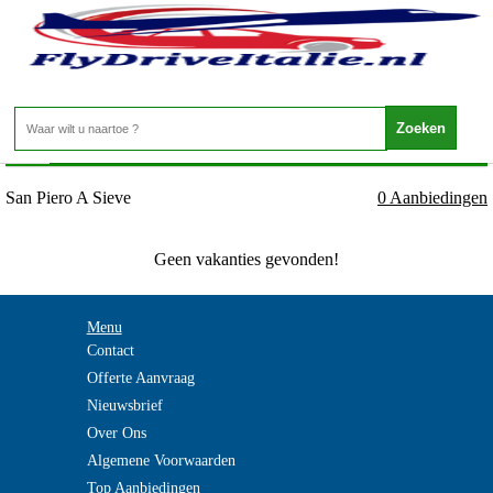
Italie - TOSCANE - San Piero A Sieve
Home
>
San Piero A Sieve
0 Aanbiedingen
Geen vakanties gevonden!
Menu
Contact
Offerte Aanvraag
Nieuwsbrief
Over Ons
Algemene Voorwaarden
Top Aanbiedingen