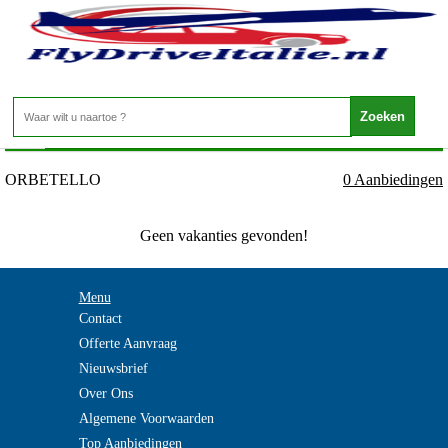
Italie - TOSCANE - ORBETELLO
Home
>
ORBETELLO
0 Aanbiedingen
Geen vakanties gevonden!
Menu
Contact
Offerte Aanvraag
Nieuwsbrief
Over Ons
Algemene Voorwaarden
Top Aanbiedingen