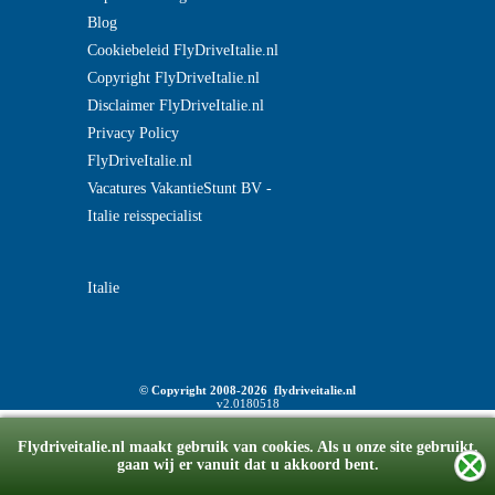
Blog
Cookiebeleid FlyDriveItalie.nl
Copyright FlyDriveItalie.nl
Disclaimer FlyDriveItalie.nl
Privacy Policy
FlyDriveItalie.nl
Vacatures VakantieStunt BV -
Italie reisspecialist
Italie
© Copyright 2008-2026 flydriveitalie.nl
v2.0180518
Flydriveitalie.nl maakt gebruik van cookies. Als u onze site gebruikt,
gaan wij er vanuit dat u akkoord bent.