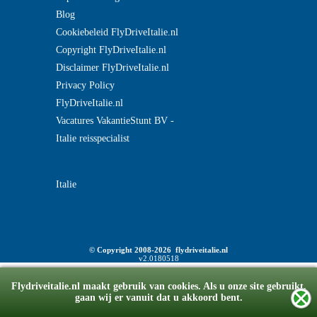
Blog
Cookiebeleid FlyDriveItalie.nl
Copyright FlyDriveItalie.nl
Disclaimer FlyDriveItalie.nl
Privacy Policy
FlyDriveItalie.nl
Vacatures VakantieStunt BV -
Italie reisspecialist
Italie
© Copyright 2008-2026 flydriveitalie.nl
v2.0180518
Flydriveitalie.nl maakt gebruik van cookies. Als u onze site gebruikt,
gaan wij er vanuit dat u akkoord bent.