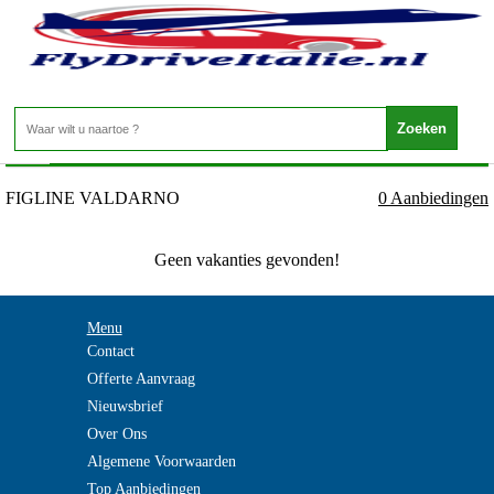
Italie - TOSCANE - FIGLINE VALDARNO
Home
>
FIGLINE VALDARNO
0 Aanbiedingen
Geen vakanties gevonden!
Menu
Contact
Offerte Aanvraag
Nieuwsbrief
Over Ons
Algemene Voorwaarden
Top Aanbiedingen