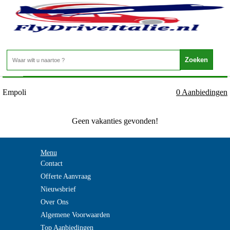
Italie - TOSCANE - Empoli
Home
>
Empoli
0 Aanbiedingen
Geen vakanties gevonden!
Menu
Contact
Offerte Aanvraag
Nieuwsbrief
Over Ons
Algemene Voorwaarden
Top Aanbiedingen