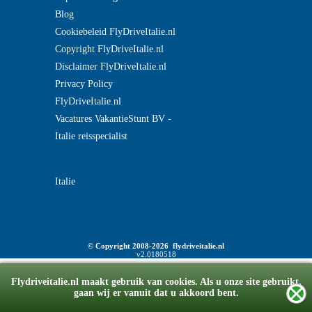
Blog
Cookiebeleid FlyDriveItalie.nl
Copyright FlyDriveItalie.nl
Disclaimer FlyDriveItalie.nl
Privacy Policy
FlyDriveItalie.nl
Vacatures VakantieStunt BV -
Italie reisspecialist
Italie
© Copyright 2008-2026 flydriveitalie.nl
v2.0180518
Flydriveitalie.nl maakt gebruik van cookies. Als u onze site gebruikt,
gaan wij er vanuit dat u akkoord bent.