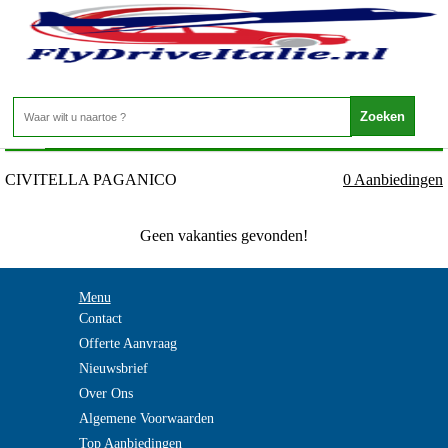
Italie - TOSCANE - CIVITELLA PAGANICO
Home
>
CIVITELLA PAGANICO
0 Aanbiedingen
Geen vakanties gevonden!
Menu
Contact
Offerte Aanvraag
Nieuwsbrief
Over Ons
Algemene Voorwaarden
Top Aanbiedingen