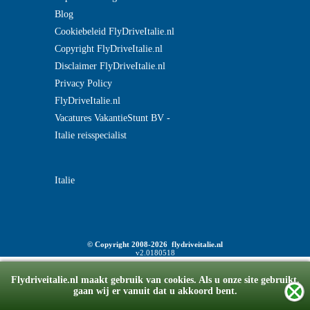
Blog
Cookiebeleid FlyDriveItalie.nl
Copyright FlyDriveItalie.nl
Disclaimer FlyDriveItalie.nl
Privacy Policy
FlyDriveItalie.nl
Vacatures VakantieStunt BV -
Italie reisspecialist
Italie
© Copyright 2008-2026 flydriveitalie.nl
v2.0180518
Flydriveitalie.nl maakt gebruik van cookies. Als u onze site gebruikt,
gaan wij er vanuit dat u akkoord bent.