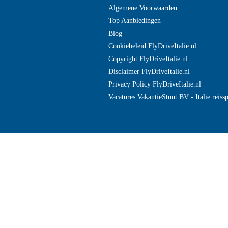
Algemene Voorwaarden
Top Aanbiedingen
Blog
Cookiebeleid FlyDriveItalie.nl
Copyright FlyDriveItalie.nl
Disclaimer FlyDriveItalie.nl
Privacy Policy FlyDriveItalie.nl
Vacatures VakantieStunt BV - Italie reissp