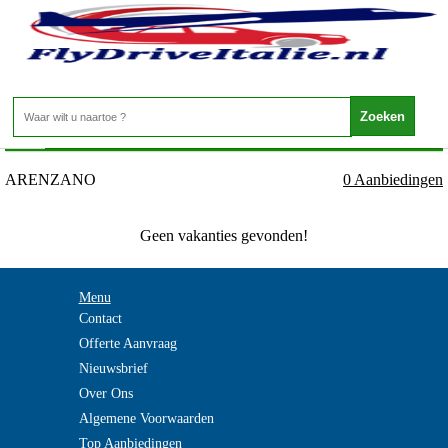
Italie - ITALIAANSE RIVIERA - ARENZANO
Home
>
ARENZANO
0 Aanbiedingen
Geen vakanties gevonden!
Menu
Contact
Offerte Aanvraag
Nieuwsbrief
Over Ons
Algemene Voorwaarden
Top Aanbiedingen