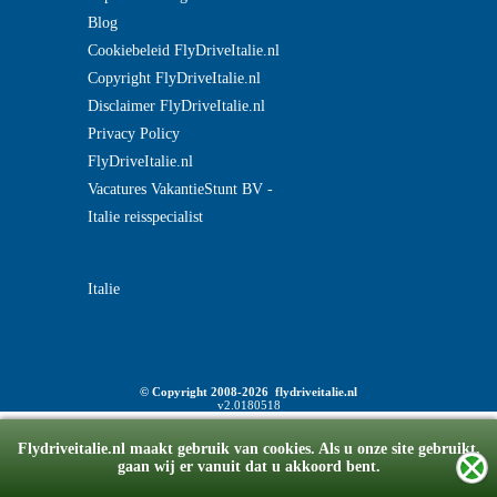
Blog
Cookiebeleid FlyDriveItalie.nl
Copyright FlyDriveItalie.nl
Disclaimer FlyDriveItalie.nl
Privacy Policy
FlyDriveItalie.nl
Vacatures VakantieStunt BV -
Italie reisspecialist
Italie
© Copyright 2008-2026 flydriveitalie.nl
v2.0180518
Flydriveitalie.nl maakt gebruik van cookies. Als u onze site gebruikt,
gaan wij er vanuit dat u akkoord bent.