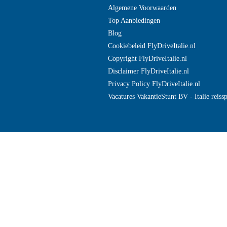
Algemene Voorwaarden
Top Aanbiedingen
Blog
Cookiebeleid FlyDriveItalie.nl
Copyright FlyDriveItalie.nl
Disclaimer FlyDriveItalie.nl
Privacy Policy FlyDriveItalie.nl
Vacatures VakantieStunt BV - Italie reissp