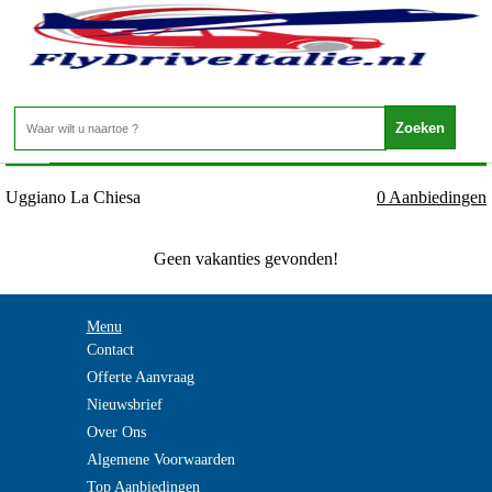
Italie - APULIE - Uggiano La Chiesa
Home
>
Uggiano La Chiesa
0 Aanbiedingen
Geen vakanties gevonden!
Menu
Contact
Offerte Aanvraag
Nieuwsbrief
Over Ons
Algemene Voorwaarden
Top Aanbiedingen