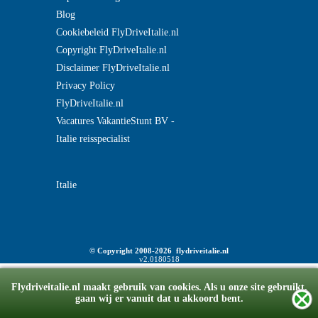
Blog
Cookiebeleid FlyDriveItalie.nl
Copyright FlyDriveItalie.nl
Disclaimer FlyDriveItalie.nl
Privacy Policy
FlyDriveItalie.nl
Vacatures VakantieStunt BV -
Italie reisspecialist
Italie
© Copyright 2008-2026 flydriveitalie.nl
v2.0180518
Flydriveitalie.nl maakt gebruik van cookies. Als u onze site gebruikt,
gaan wij er vanuit dat u akkoord bent.