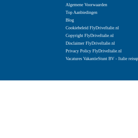
Algemene Voorwaarden
Top Aanbiedingen
Blog
Cookiebeleid FlyDriveItalie.nl
Copyright FlyDriveItalie.nl
Disclaimer FlyDriveItalie.nl
Privacy Policy FlyDriveItalie.nl
Vacatures VakantieStunt BV - Italie reissp