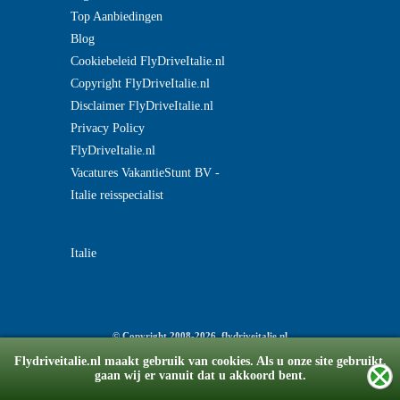
Top Aanbiedingen
Blog
Cookiebeleid FlyDriveItalie.nl
Copyright FlyDriveItalie.nl
Disclaimer FlyDriveItalie.nl
Privacy Policy
FlyDriveItalie.nl
Vacatures VakantieStunt BV -
Italie reisspecialist
Italie
© Copyright 2008-2026 flydriveitalie.nl
v2.0180518
Flydriveitalie.nl maakt gebruik van cookies. Als u onze site gebruikt,
gaan wij er vanuit dat u akkoord bent.