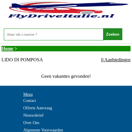
Italie - ADRIATISCHE RIVIERA - LIDO DI
POMPOSA
Home
>
LIDO DI POMPOSA
0 Aanbiedingen
Geen vakanties gevonden!
Menu
Contact
Offerte Aanvraag
Nieuwsbrief
Over Ons
Algemene Voorwaarden